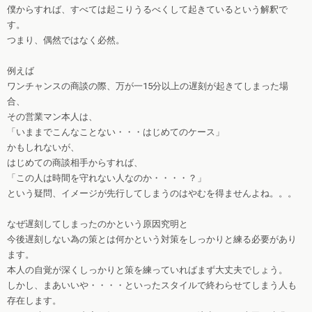
僕からすれば、すべては起こりうるべくして起きているという解釈で
す。
つまり、偶然ではなく必然。
例えば
ワンチャンスの商談の際、万が一15分以上の遅刻が起きてしまった場
合、
その営業マン本人は、
「いままでこんなことない・・・はじめてのケース」
かもしれないが、
はじめての商談相手からすれば、
「この人は時間を守れない人なのか・・・・？」
という疑問、イメージが先行してしまうのはやむを得ませんよね。。。
なぜ遅刻してしまったのかという原因究明と
今後遅刻しない為の策とは何かという対策をしっかりと練る必要があり
ます。
本人の自覚が深くしっかりと策を練っていればまず大丈夫でしょう。
しかし、まあいいや・・・・といったスタイルで終わらせてしまう人も
存在します。