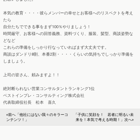
本気の教育・・・・彼らメンバーの幸せとお客様へのリスペクトを考え
たら
自分たちでできる事をまず100％やりましょう！
時間厳守、お客様への回答義務、資料づくり、服装、髪型、商談姿勢な
どなど
これらの準備をしっかり行なっていればまず大丈夫です。
商談はダンドリ8割、本番2割・・・・くらいの気持ちでしっかり準備を
しましょう。
上司の皆さん、頼みますよ！！
絶対断られない営業コンサルタントランキング1位
ベストインプレ・コンサルティング株式会社
代表取締役社長 松本 喜久
«前へ「他社にはない我々のキラーコ
「子供に笑顔を！ 若者に明るい未
ンテンツ！」
来を！本気で考える時期！」次へ»