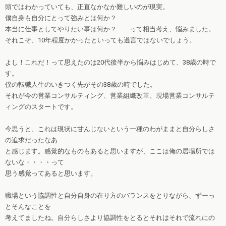
頭ではわかっていても、正直なかなか難しいのが現実。
僕自身も自分にとって強みとは何か？
本当に仕事としてやりたい事は何か？ って相当考え、悩みました。
それこそ、10年程度かかったといっても過言ではないでしょう。
よし！これだ！って思えたのは20代後半から悩みはじめて、38歳の時で
す。
僕の転職人生のいきつく先がその38歳の時でした。
それが今の営業コンサルティング、営業組織改革、現場営業コンサルテ
ィングのスタートです。
今思うと、これは現状に甘んじないという一種のわがままと自分らしさ
の追求だったなあ
と感じます。感覚的なものもあると思いますが、ここは俺の居場所では
ないな・・・・って
思う感覚ってあると思います。
職場という協調性と自分自身の在り方のバランスをとりながら、ずーっ
とそんなことを
考えてましたね。自分らしさより協調性をとるとそれはそれで流れにの