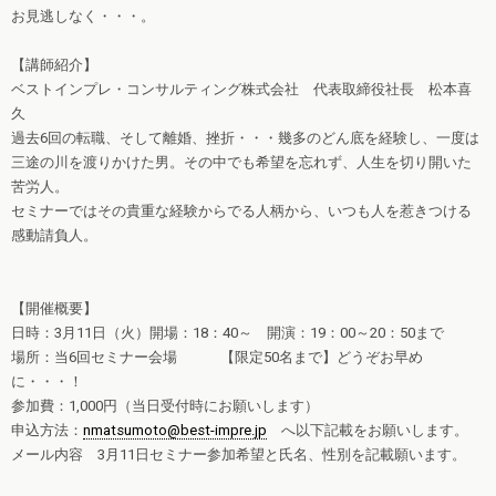
お見逃しなく・・・。
【講師紹介】
ベストインプレ・コンサルティング株式会社 代表取締役社長 松本喜
久
過去6回の転職、そして離婚、挫折・・・幾多のどん底を経験し、一度は
三途の川を渡りかけた男。その中でも希望を忘れず、人生を切り開いた
苦労人。
セミナーではその貴重な経験からでる人柄から、いつも人を惹きつける
感動請負人。
【開催概要】
日時：3月11日（火）開場：18：40～ 開演：19：00～20：50まで
場所：当6回セミナー会場 【限定50名まで】どうぞお早め
に・・・！
参加費：1,000円（当日受付時にお願いします）
申込方法：
nmatsumoto@best-impre.jp
へ以下記載をお願いします。
メール内容 3月11日セミナー参加希望と氏名、性別を記載願います。