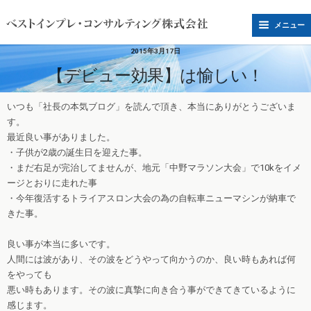
メニュー
2015年3月17日
【デビュー効果】は愉しい！
いつも「社長の本気ブログ」を読んで頂き、本当にありがとうございま
す。
最近良い事がありました。
・子供が2歳の誕生日を迎えた事。
・まだ右足が完治してませんが、地元「中野マラソン大会」で10kをイメ
ージとおりに走れた事
・今年復活するトライアスロン大会の為の自転車ニューマシンが納車で
きた事。
良い事が本当に多いです。
人間には波があり、その波をどうやって向かうのか、良い時もあれば何
をやっても
悪い時もあります。その波に真摯に向き合う事ができてきているように
感じます。