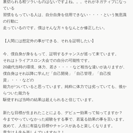
裏切られる程ツラいものはないですよね。。。それがネガティブになっ
ている
習慣をもっている人は、自分自身を信用できない・・・・という無意識
の行動に
走っているのです。僕はそんな方々をなんとか修正したい。
【人間には想定外の事ができる、それを証明したい】
今、僕自身が身をもって、証明するチャンスが巡って来ています。
それはトライアスロン大会での自分の可能性です。
20歳代当時の環境、体力、若さ・・・・など相当な違いがありますが、
僕自身はそれ以降に学んだ「自己開発」「自己管理」「自己投
資」・・・などの
能力がついていると思っています。純粋に体力では劣っていても、後か
らついた能力を
駆使すれば当時の結果は超えられると信じています。
新たな目標が生まれたことによる、デビュー効果って知ってますか？
今までやっていなかった経験をする事で、若返る効果の事を言います。
改めて、人生に有益な目標やチャンスがあると楽しくなります。
貴方は人生を楽しんでいますか？！