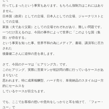
して
行ってしまったという事実もあります。もちろん強制力はこれにはあり
ません。
日本国（政府）としての立場、日本人としての立場、ジャーナリストと
しての立場、
家族（夫であり父親）としての立場それぞれがあり、難しい問題です。
一つだけ言えるのは、今回の事件によって世界に「このような国（集
団）が存在する」
という事実を知った事。世界平和の為にメディア、書籍、講演等に尽力
された
後藤健二さんに追悼の意を表します。
さて、今回のテーマは「ヒアリング力」です。
このヒアリング、実際に営業マンが初訪問の際に行っているケースがあ
まりないと
思われます。特に成果報酬型、ハード売り、単発納品のスタイルは一方
的にセールスを
しているケースが目立ちます。
でも、ここでお客様の想いや意向をしっかりと耳を傾けて、「フォー・
ユー」で