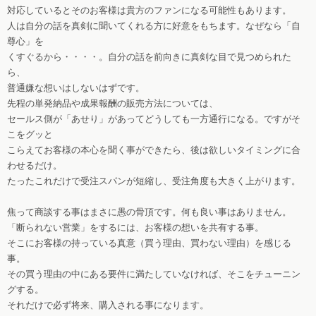
対応しているとそのお客様は貴方のファンになる可能性もあります。
人は自分の話を真剣に聞いてくれる方に好意をもちます。なぜなら「自
尊心」を
くすぐるから・・・・。自分の話を前向きに真剣な目で見つめられた
ら、
普通嫌な想いはしないはずです。
先程の単発納品や成果報酬の販売方法については、
セールス側が「あせり」があってどうしても一方通行になる。ですがそ
こをグッと
こらえてお客様の本心を聞く事ができたら、後は欲しいタイミングに合
わせるだけ。
たったこれだけで受注スパンが短縮し、受注角度も大きく上がります。
焦って商談する事はまさに愚の骨頂です。何も良い事はありません。
「断られない営業」をするには、お客様の想いを共有する事。
そこにお客様の持っている真意（買う理由、買わない理由）を感じる
事。
その買う理由の中にある要件に満たしていなければ、そこをチューニン
グする。
それだけで必ず将来、購入される事になります。