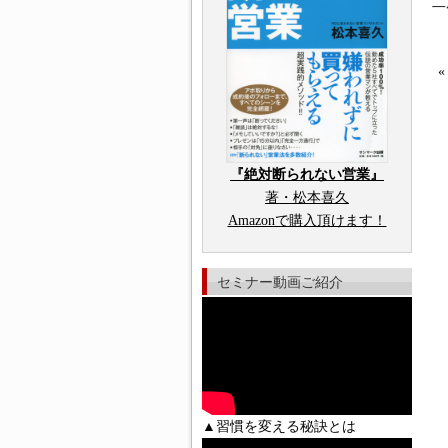
二
『絶対断られない営業』
著・松本喜久
Amazonで購入頂けます！
セミナー動画ご紹介
▲習慣を変える秘訣とは