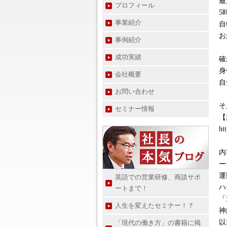
最
プロフィール
5
事業紹介
自
お
事例紹介
成功実績
確
身
会社概要
自
お問い合わせ
そ
セミナー情報
【
htt
内
ー
運
英語での営業研修、商談サポ
ハ
ートまで！
「
人生を変えたセミナー！？
神
以
「現代の働き方」の書籍に掲