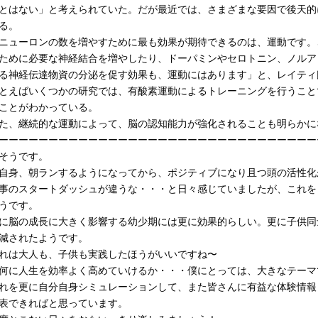
とはない」と考えられていた。だが最近では、さまざまな要因で後天的
る。
ニューロンの数を増やすために最も効果が期待できるのは、運動です。
ために必要な神経結合を増やしたり、ドーパミンやセロトニン、ノルア
る神経伝達物資の分泌を促す効果も、運動にはあります」と、レイティ
とえばいくつかの研究では、有酸素運動によるトレーニングを行うこと
ことがわかっている。
た、継続的な運動によって、脳の認知能力が強化されることも明らかに
ーーーーーーーーーーーーーーーーーーーーーーーーーーーーーーーー
そうです。
自身、朝ランするようになってから、ポジティブになり且つ頭の活性化
事のスタートダッシュが違うな・・・と日々感じていましたが、これを
うです。
に脳の成長に大きく影響する幼少期には更に効果的らしい。更に子供同
減されたようです。
れは大人も、子供も実践したほうがいいですね〜
何に人生を効率よく高めていけるか・・・僕にとっては、大きなテーマ
れを更に自分自身シミュレーションして、また皆さんに有益な体験情報
表できればと思っています。