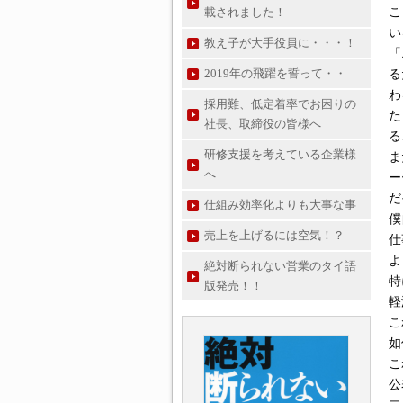
載されました！
こ
い
教え子が大手役員に・・・！
「
2019年の飛躍を誓って・・
る
わ
採用難、低定着率でお困りの
た
社長、取締役の皆様へ
る
研修支援を考えている企業様
ま
へ
ー
だ
仕組み効率化よりも大事な事
僕
売上を上げるには空気！？
仕
よ
絶対断られない営業のタイ語
特
版発売！！
軽
こ
如
こ
公