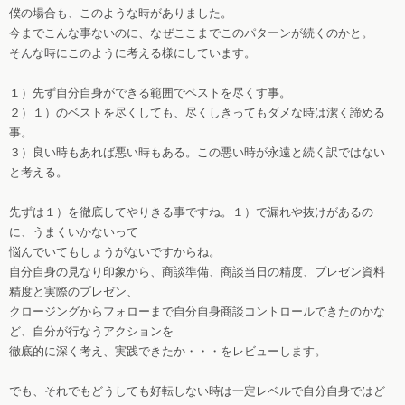
僕の場合も、このような時がありました。
今までこんな事ないのに、なぜここまでこのパターンが続くのかと。
そんな時にこのように考える様にしています。
１）先ず自分自身ができる範囲でベストを尽くす事。
２）１）のベストを尽くしても、尽くしきってもダメな時は潔く諦める
事。
３）良い時もあれば悪い時もある。この悪い時が永遠と続く訳ではない
と考える。
先ずは１）を徹底してやりきる事ですね。１）で漏れや抜けがあるの
に、うまくいかないって
悩んでいてもしょうがないですからね。
自分自身の見なり印象から、商談準備、商談当日の精度、プレゼン資料
精度と実際のプレゼン、
クロージングからフォローまで自分自身商談コントロールできたのかな
ど、自分が行なうアクションを
徹底的に深く考え、実践できたか・・・をレビューします。
でも、それでもどうしても好転しない時は一定レベルで自分自身ではど