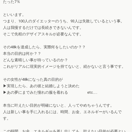
たった7％
といいます。
つまり、100人のダイエッターのうち、93人は失敗しているという事。
人は我慢するだけでは長続きできないんです。
そこで先程のデザイアスキルが必要なんです。
その48kを達成したら、実際何をしたいのか？？
本当の目的は何か？？
どんな素晴しい事が待っているのか？
これがリアルに現実的イメージを持てないと、続かないと言う事です。
その女性が48kになった真の目的が
▶︎実現したら、あの彼と結婚しようと決めた
▶︎あの夢にまでみた憧れの服を着れる etc…..
本当に叶えたい目的が明確にないと、人ってやめちゃうんです。
人は新しい事を手に入れるには、時間、お金、エネルギーがいるんで
す。
この時間、お金、エネルギーを差し出しても、叶えたい目的が必要とい