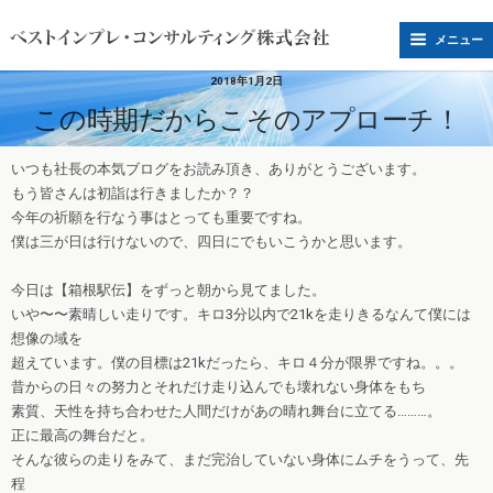
メニュー
2018年1月2日
この時期だからこそのアプローチ！
いつも社長の本気ブログをお読み頂き、ありがとうございます。
もう皆さんは初詣は行きましたか？？
今年の祈願を行なう事はとっても重要ですね。
僕は三が日は行けないので、四日にでもいこうかと思います。
今日は【箱根駅伝】をずっと朝から見てました。
いや〜〜素晴しい走りです。キロ3分以内で21kを走りきるなんて僕には
想像の域を
超えています。僕の目標は21kだったら、キロ４分が限界ですね。。。
昔からの日々の努力とそれだけ走り込んでも壊れない身体をもち
素質、天性を持ち合わせた人間だけがあの晴れ舞台に立てる………。
正に最高の舞台だと。
そんな彼らの走りをみて、まだ完治していない身体にムチをうって、先
程