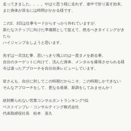
走ってきました。。。。やはり思う様に走れず、途中で折り返す始末。
まだ身体が戻るには時間がかかる様です。
この2、3日は仕事モードからすっかり外れていますが、
新たなステップに向けた準備期として捉えて、然るべきタイミングがき
たら
ハイジャンプをしようと思います。
先ずは一旦沈む事、思いっきり飛ぶのは一度タメを創る事。
自分のターゲットに向けて、沈んだ身体、メンタルを爆発させられる様
今は違ったアプローチを自分自身レビューしています。
皆さんも、自分に対してこの時期だからこそ、この時期しかできない
そんなアプローチをして、更なる発展、新調をしてみませんか！
絶対断られない営業コンサルタントランキング1位
ベストインプレ・コンサルティング株式会社
代表取締役社長 松本 喜久