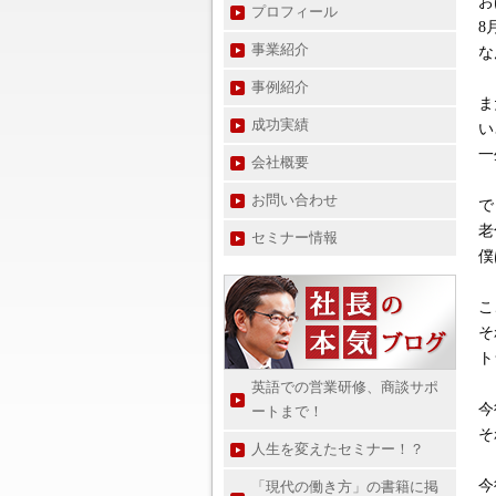
お
プロフィール
8
事業紹介
な
事例紹介
ま
成功実績
い
一
会社概要
お問い合わせ
で
老
セミナー情報
僕
こ
そ
ト
英語での営業研修、商談サポ
今
ートまで！
そ
人生を変えたセミナー！？
今
「現代の働き方」の書籍に掲