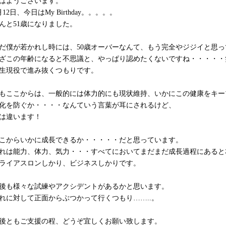
はようございます。
月12日、今日はMy Birthday。。。。。
んと51歳になりました。
だ僕が若かれし時には、50歳オーバーなんて、もう完全やジジイと思
ざこの年齢になると不思議と、やっぱり認めたくないですね・・・・・
生現役で進み抜くつもりです。
もここからは、一般的には体力的にも現状維持、いかにこの健康をキー
化を防ぐか・・・・なんていう言葉が耳にされるけど、
は違います！
こからいかに成長できるか・・・・・だと思っています。
れは能力、体力、気力・・・すべてにおいてまだまだ成長過程にあると
ライアスロンしかり、ビジネスしかりです。
後も様々な試練やアクシデントがあるかと思います。
れに対して正面からぶつかって行くつもり……..。
後ともご支援の程、どうぞ宜しくお願い致します。