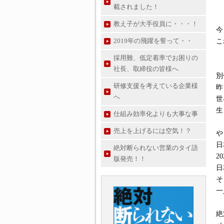
載されました！
教え子が大手役員に・・・！
今
2019年の飛躍を誓って・・
こ
採用難、低定着率でお困りの
社長、取締役の皆様へ
別
研修支援を考えている企業様
昨
へ
世
生
仕組み効率化よりも大事な事
売上を上げるには空気！？
や
日
絶対断られない営業のタイ語
2
版発売！！
日
そ
一
絶