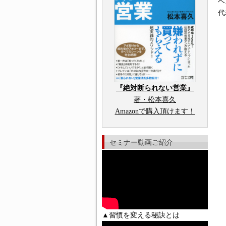
ベ
代
『絶対断られない営業』
著・松本喜久
Amazonで購入頂けます！
セミナー動画ご紹介
▲習慣を変える秘訣とは