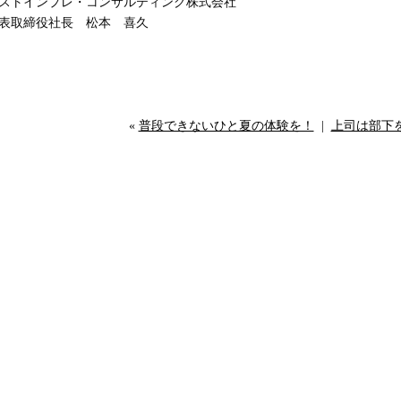
ストインプレ・コンサルティング株式会社
表取締役社長 松本 喜久
«
普段できないひと夏の体験を！
|
上司は部下