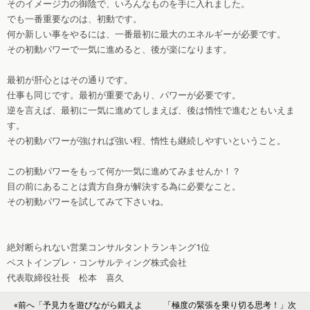
そのイメージ力の御陰で、いろんなものを手に入れました。
でも一番重要なのは、初動です。
何か新しい事をやるには、一番最初に最大のエネルギーが必要です。
その初動パワーで一気に進めると、後が楽になります。
最初が肝心とはその通りです。
仕事も同じです。最初が重要であり、パワーが必要です。
逆を言えば、最初に一気に進めてしまえば、後は惰性で進むともいえま
す。
その初動パワーが強ければ強い程、惰性も継続しやすいということ。
この初動パワーをもって何か一気に進めてみませんか！？
目の前にあることは貴方自身が解決する為に必要なこと。
その初動パワーを試してみて下さいね。
絶対断られない営業コンサルタントランキング1位
ベストインプレ・コンサルティング株式会社
代表取締役社長 松本 喜久
«前へ「予見力を遊びながら鍛えよ
「極度の緊張を乗り切る思考！」次