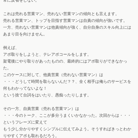
常に反省をしない。
これは売れる営業マン、売れない営業マンの傾向とも言えます。
売れる営業マン、トップを目指す営業マンは自責の傾向が強いです。
一方、売れない営業マンは他責傾向が強く、自分自身のスキル向上には
あまり目を向けません。
例えば、
アポ取りをしようと、テレアポコールをします。
架電後にやり取りがあったものの、最終的にはアポ取りができなかっ
た。
このケースに対して、他責営業（売れない営業マン）は
・・・どうして時間を取らないんだ？？、全く相手は俺らのサービスを
何もわかってないよな！
という捨て台詞をはいたり、愚痴ったりします。
その一方、自責営業（売れる営業マン）は
・・・今のトーク、ここが多分うまくいかなかった。次回からは・・・
というフレーズに変えて
もう少し分かりやすくシンプルに伝えてみよう。そうすればきっとわか
りやすくアポも取れるだろう。