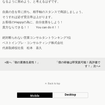
なるように努めよう。と考えるはずです。
自責の念を常に持ち、相手軸のスタンスで商談しましょう。
そうすれば必ず受注率は上がります。
お客様のHappyの為に、自分改善をしよう！
貴方ならできる！！ You can do it！！
絶対断られない営業コンサルタントランキング1位
ベストインプレ・コンサルティング株式会社
代表取締役社長 松本 喜久
«前へ「朝の業務生産性！」
「僕の研修は即実践可能！高評価で
す！」次へ»
Back to top
Desktop
Mobile